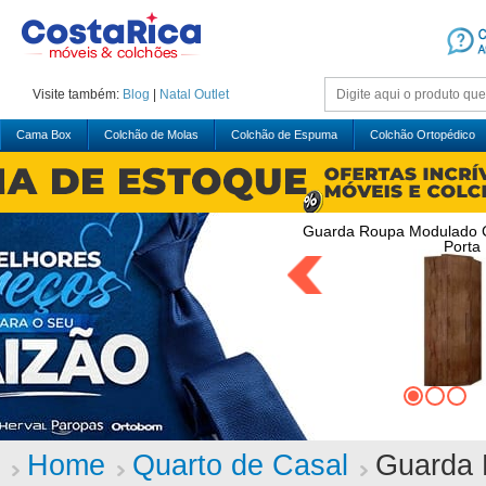
Visite também:
Blog
|
Natal
Outlet
Cama Box
Colchão de Molas
Colchão de Espuma
Colchão Ortopédico
Guarda Roupa Modulado Cl
Porta 
Home
Quarto de Casal
Guarda 