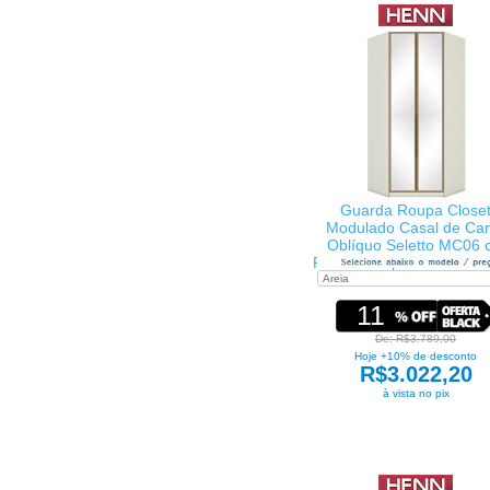
Guarda Roupa Close
Modulado Casal de Ca
Oblíquo Seletto MC06 c
Portas c/Espelho e 3 Gav
Henn
11
De: R$3.789,00
Hoje +10% de desconto
R$3.022,20
à vista no pix