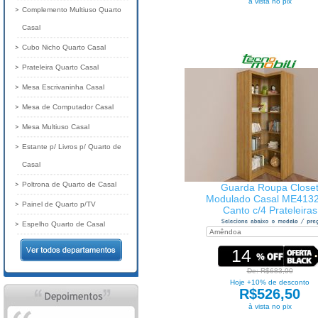
à vista no pix
Complemento Multiuso Quarto
Casal
Cubo Nicho Quarto Casal
Prateleira Quarto Casal
Mesa Escrivaninha Casal
Mesa de Computador Casal
Mesa Multiuso Casal
Estante p/ Livros p/ Quarto de
Casal
Poltrona de Quarto de Casal
Guarda Roupa Close
Modulado Casal ME4132
Painel de Quarto p/TV
Canto c/4 Prateleiras
TecnoMobili
Espelho Quarto de Casal
14
De: R$683,00
Hoje +10% de desconto
R$526,50
à vista no pix