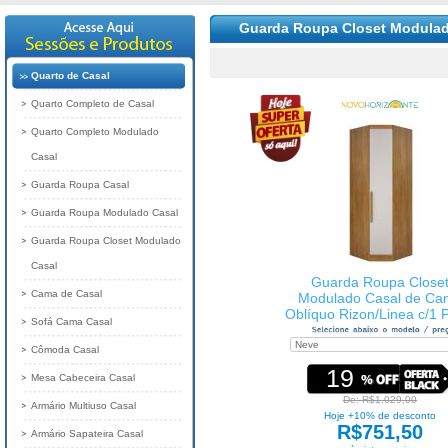
Guarda Roupa Closet Modulad
Quarto de Casal
Quarto Completo de Casal
Quarto Completo Modulado
Casal
Guarda Roupa Casal
Guarda Roupa Modulado Casal
Guarda Roupa Closet Modulado
Casal
Guarda Roupa Close
Cama de Casal
Modulado Casal de Ca
Oblíquo Rizon/Linea c/1 
Sofá Cama Casal
N. Horizonte
Cômoda Casal
19
Mesa Cabeceira Casal
De: R$1.029,00
Armário Multiuso Casal
Hoje +10% de desconto
R$751,50
Armário Sapateira Casal