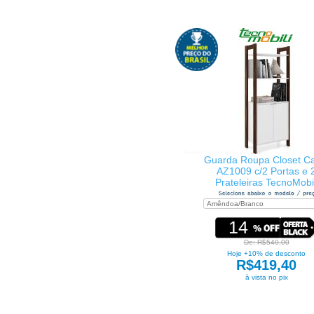
Guarda Roupa Closet Ca
AZ1009 c/2 Portas e 
Prateleiras TecnoMobil
14
De: R$540,00
Hoje +10% de desconto
R$419,40
à vista no pix