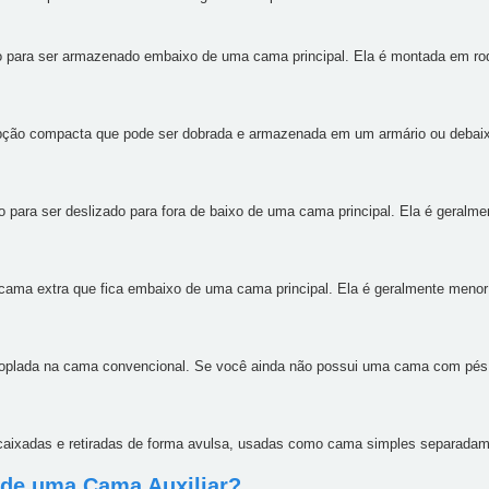
ado para ser armazenado embaixo de uma cama principal. Ela é montada em rod
pção compacta que pode ser dobrada e armazenada em um armário ou debai
do para ser deslizado para fora de baixo de uma cama principal. Ela é geralm
cama extra que fica embaixo de uma cama principal. Ela é geralmente menor
coplada na cama convencional. Se você ainda não possui uma cama com pés 
ixadas e retiradas de forma avulsa, usadas como cama simples separadam
de uma Cama Auxiliar?