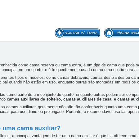
 conhecida como cama reserva ou cama extra, é um tipo de cama que pode s
 principal em um quarto, e é frequentemente usada como uma opção para ac
ferentes tipos e modelos, como camas dobráveis, camas deslizantes ou cama
ipal quando não estão em uso, enquanto outras são montadas em rodízios 
das como parte de um conjunto de quarto, enquanto outras podem ser comp
indo
camas auxiliares de solteiro, camas auxiliares de casal e camas auxi
e as camas auxiliares geralmente não são tão confortáveis quanto uma cama 
uadas para uso diário ou prolongado. Portanto, é recomendável usá-las ape
e uma cama auxiliar?
efícios, a principal vantagem de ter uma cama auxiliar é que ela oferece u