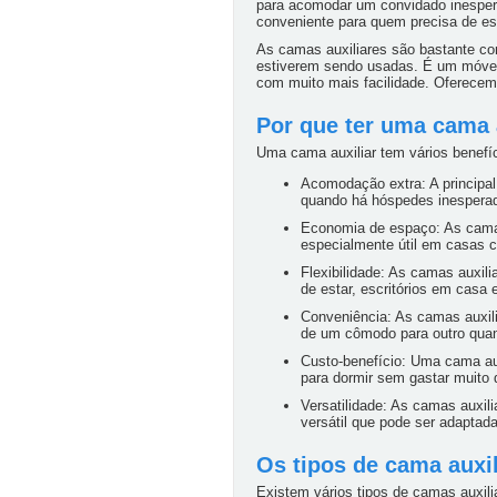
para acomodar um convidado inespera
conveniente para quem precisa de e
As camas auxiliares são bastante co
estiverem sendo usadas. É um móvel 
com muito mais facilidade. Oferecem
Por que ter uma cama 
Uma cama auxiliar tem vários benefíc
Acomodação extra: A principa
quando há hóspedes inesperad
Economia de espaço: As camas
especialmente útil em casas 
Flexibilidade: As camas auxil
de estar, escritórios em casa e
Conveniência: As camas auxili
de um cômodo para outro quan
Custo-benefício: Uma cama au
para dormir sem gastar muito d
Versatilidade: As camas auxil
versátil que pode ser adaptad
Os tipos de cama auxil
Existem vários tipos de camas auxil