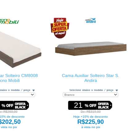
iar Solteiro CM8008
Cama Auxiliar Solteiro Star S.
cno Mobili
Andirá
21
e: R$260,00
De: R$319,00
10% de desconto
Hoje +10% de desconto
$202,50
R$225,90
 vista no pix
à vista no pix