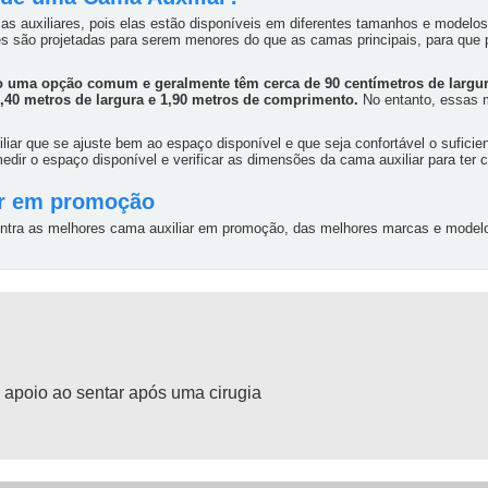
 auxiliares, pois elas estão disponíveis em diferentes tamanhos e modelos 
res são projetadas para serem menores do que as camas principais, para q
ão uma opção comum e geralmente têm cerca de 90 centímetros de largu
1,40 metros de largura e 1,90 metros de comprimento.
No entanto, essas 
liar que se ajuste bem ao espaço disponível e que seja confortável o sufici
dir o espaço disponível e verificar as dimensões da cama auxiliar para ter 
ar em promoção
tra as melhores cama auxiliar em promoção, das melhores marcas e modelos
 apoio ao sentar após uma cirugia