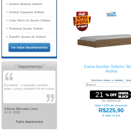
Armário Multiuso Solteiro
Armário Sapateira Solteiro
Cubo Nicho de Quarto Solteiro
Prateleira Quarto Solteiro
Espelho Quarto de Solteiro
Cama Auxiliar Solteiro St
Andirá
Excelente , o tamanho certinho ,
amei, o preço também foi em conta
21
De: R$319,00
Hoje +10% de desconto
Cliente Mercado Livre
R$225,90
4 / 8 / 2026
à vista no pix
Todos depoimentos