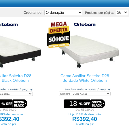
Ordenar por:
Produtos por página:
liar Solteiro D28
Cama Auxiliar Solteiro D28
 Black Ortobom
Bordado White Ortobom
18
e: R$529,00
De: R$529,00
10% de desconto
Hoje +10% de desconto
$392,40
R$392,40
 vista no pix
à vista no pix