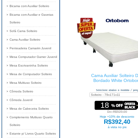
Bicama com Auxiliar Solteiro
Bicama com Auxiliar e Gavetas
Solteiro
Sofá Cama Solteiro
Cama Auxiliar Solteiro
Penteadeira Camarim Juvenil
Mesa Computador Gamer Juvenil
Mesa Escrivaninha Solteiro
Mesa de Computador Solteiro
Cama Auxiliar Solteiro 
Bordado White Ortob
Mesa Multiuso Solteiro
Cômoda Solteiro
Cômoda Juvenil
18
Mesa de Cabeceira Solteiro
De: R$529,00
Hoje +10% de desconto
Complemento Multiuso Quarto
R$392,40
Solteiro
à vista no pix
Estante p/ Livros Quarto Solteiro