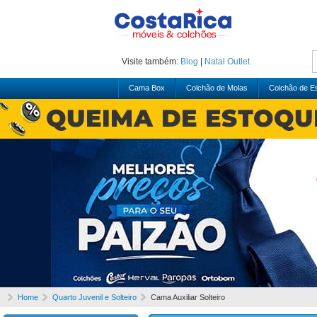
Visite também:
Blog
|
Natal
Outlet
Cama Box
Colchão de Molas
Colchão de 
Home
Quarto Juvenil e Solteiro
Cama Auxiliar Solteiro