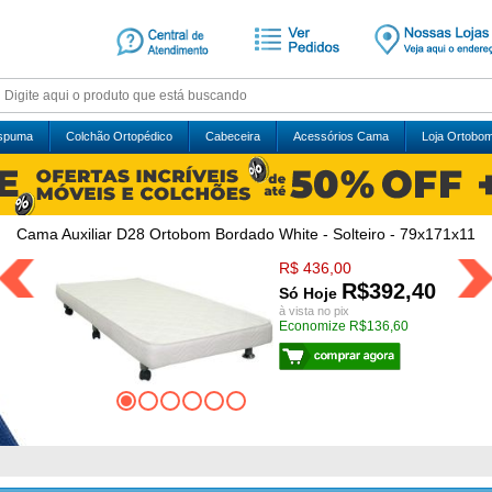
Espuma
Colchão Ortopédico
Cabeceira
Acessórios Cama
Loja Ortobo
Cama Auxiliar D28 Ortobom Bordado White - Solteiro - 79x171x11
R$ 436,00
R$392,40
Só Hoje
à vista no pix
Economize R$136,60