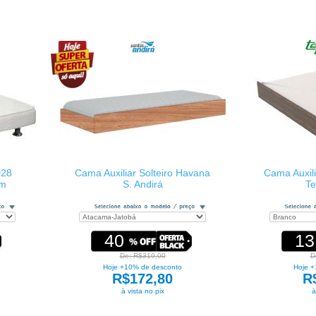
D28
Cama Auxiliar Solteiro Havana
Cama Auxil
om
S. Andirá
Te
40
13
De: R$319,00
D
Hoje +10% de desconto
Hoje +
R$172,80
R
à vista no pix
à