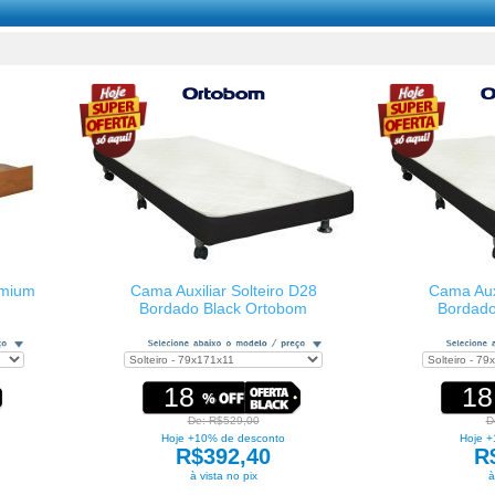
emium
Cama Auxiliar Solteiro D28
Cama Auxi
Bordado Black Ortobom
Bordado
18
18
De: R$529,00
D
Hoje +10% de desconto
Hoje +
R$392,40
R
à vista no pix
à