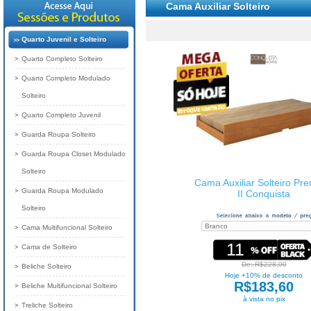
Cama Auxiliar Solteiro
Quarto Juvenil e Solteiro
Quarto Completo Solteiro
Quarto Completo Modulado
Solteiro
Quarto Completo Juvenil
Guarda Roupa Solteiro
Guarda Roupa Closet Modulado
Solteiro
Cama Auxiliar Solteiro Pr
Guarda Roupa Modulado
II Conquista
Solteiro
Cama Multifuncional Solteiro
11
Cama de Solteiro
De: R$228,00
Beliche Solteiro
Hoje +10% de desconto
R$183,60
Beliche Multifuncional Solteiro
à vista no pix
Treliche Solteiro