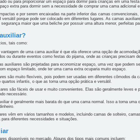
do ou para proporcionar um espaço para dormir para crianças em uma festa 
spaço extra para dormir sem a necessidade de comprar uma cama adicional 
mpactas e por serem encaixadas na parte inferior das camas convencionais
versátil porque pode ser colocado em diferentes lugares. As camas auxili
 segurança maior que uma beliche por possuir uma altura menor, perfeitas p
auxiliar?
ios, tais como:
l vantagem de uma cama auxiliar é que ela oferece uma opção de acomodação
os ou durante eventos como festas do pijama, onde as crianças precisam de
 auxiliares são projetadas para economizar espaço, uma vez que podem s
com espaço limitado, onde ter uma cama extra ocuparia muito espaço.
iares são muito flexíveis, pois podem ser usadas em diferentes cômodos da
 quartos infantis, o que as torna uma opção prática e versátil.
ares são fáceis de usar e muito convenientes. Elas são geralmente leves e p
do necessário.
xiliar é geralmente mais barata do que uma cama normal. Isso a torna uma 
inheiro.
iares vêm em vários tamanhos e modelos, incluindo camas de solteiro, cama
a para diferentes necessidades e situações.
iar
iares disponíveis no mercado. Alguns dos tipos mais comuns incluem: