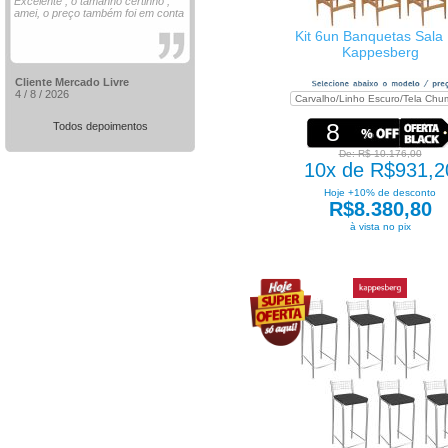
Excelente , o tamanho certinho ,
amei, o preço também foi em conta
Kit 6un Banquetas Sala 
Kappesberg
Cliente Mercado Livre
4 / 8 / 2026
8
Todos depoimentos
De: R$ 10.176,00
10x de R$931,2
Hoje +10% de desconto
R$8.380,80
à vista no pix