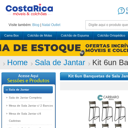
Visite também:
Blog
|
Natal
Outlet
Cama Box
Colchão de Molas
Colchão de Espuma
Colchão Ortopédico
Home
Sala de Jantar
Kit 6un B
Kit 6un Banquetas de Sala Jan
Sala de Jantar
Sala de Jantar Completa
Mesa de Sala Jantar c/ 2 Bancos
Mesa de Sala Jantar c/4
Cadeiras