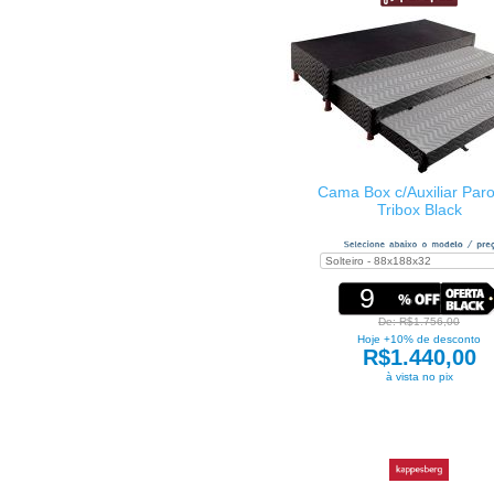
Cama Box c/Auxiliar Par
Tribox Black
9
De: R$1.756,00
Hoje +10% de desconto
R$1.440,00
à vista no pix