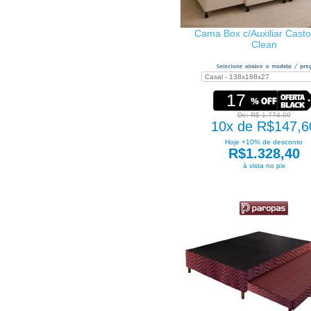
Cama Box c/Auxiliar Castor
Clean
17
De: R$ 1.774,00
10x de R$147,6
Hoje +10% de desconto
R$1.328,40
à vista no pix