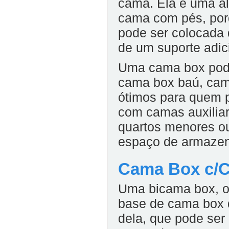
cama. Ela é uma alt
cama com pés, porq
pode ser colocada
de um suporte adic
Uma cama box pode
cama box baú
,
cam
ótimos para quem 
com camas auxiliar
quartos menores o
espaço de armaze
Cama Box c/C
Uma bicama box, o
base de cama box
dela, que pode ser