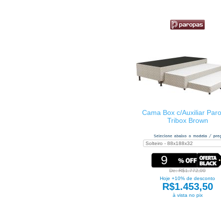
Cama Box c/Auxiliar Par
Tribox Brown
9
De: R$1.772,00
Hoje +10% de desconto
R$1.453,50
à vista no pix