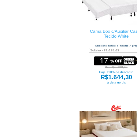
Cama Box c/Auxiliar Cas
Tecido White
17
De: R$2.198,00
Hoje +10% de desconto
R$1.644,30
à vista no pix