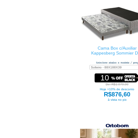
Cama Box c/Auxiliar
Kappesberg Sommier 
10
De: R$1.079,00
Hoje +10% de desconto
R$876,60
à vista no pix