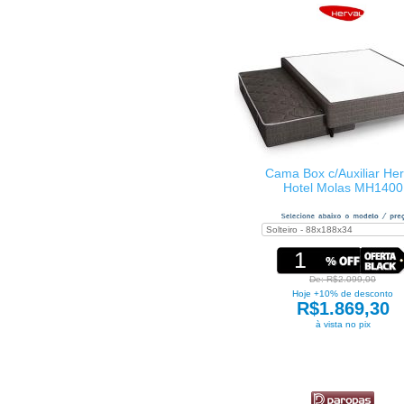
Cama Box c/Auxiliar Her
Hotel Molas MH1400
1
De: R$2.099,00
Hoje +10% de desconto
R$1.869,30
à vista no pix