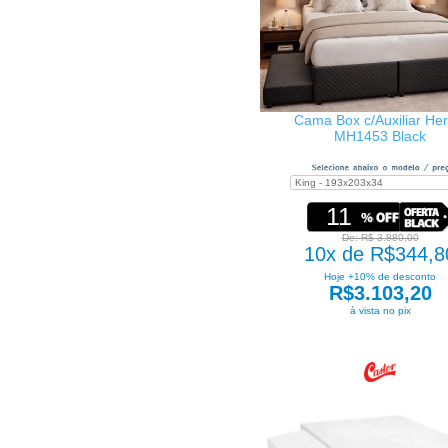
Cama Box c/Auxiliar Her
MH1453 Black
11
De: R$ 3.880,00
10x de R$344,8
Hoje +10% de desconto
R$3.103,20
à vista no pix