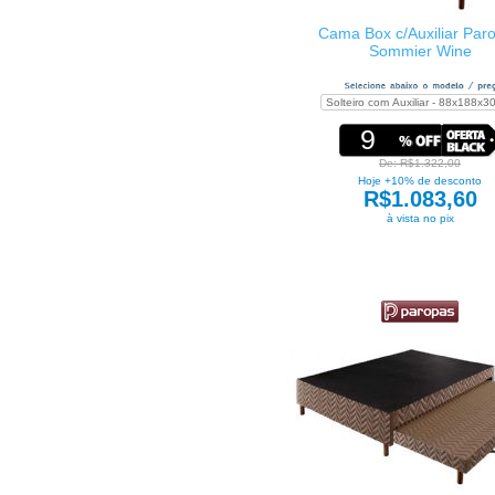
Cama Box c/Auxiliar Par
Sommier Wine
9
De: R$1.322,00
Hoje +10% de desconto
R$1.083,60
à vista no pix