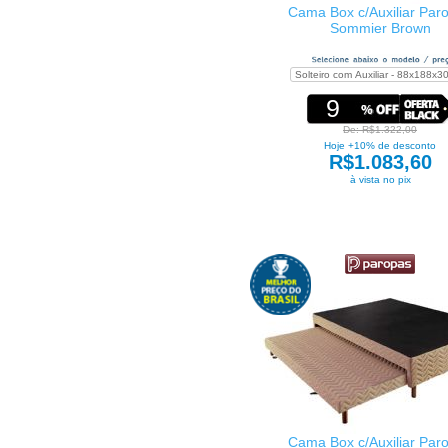
Cama Box c/Auxiliar Par
Sommier Brown
9
De: R$1.322,00
Hoje +10% de desconto
R$1.083,60
à vista no pix
Cama Box c/Auxiliar Par