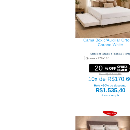
Cama Box c/Auxiliar Ort
Corano White
20
De: R$ 2.138,00
10x de R$170,6
Hoje +10% de desconto
R$1.535,40
à vista no pix