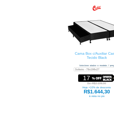
Cama Box c/Auxiliar Cas
Tecido Black
17
De: R$2.198,00
Hoje +10% de desconto
R$1.644,30
à vista no pix