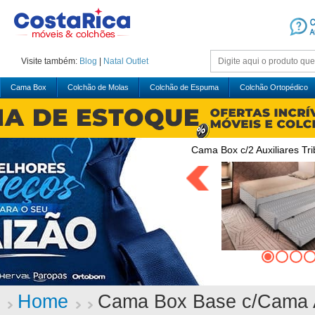
Visite também:
Blog
|
Natal
Outlet
Cama Box
Colchão de Molas
Colchão de Espuma
Colchão Ortopédico
Cama Box c/2 Auxiliares Tri
Home
Cama Box Base c/Cama A