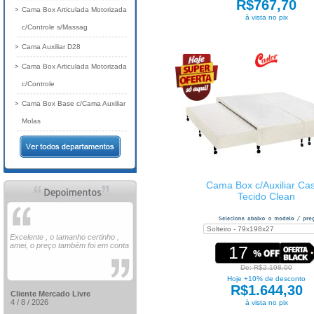
R$767,70
Cama Box Articulada Motorizada
à vista no pix
c/Controle s/Massag
Cama Auxiliar D28
Cama Box Articulada Motorizada
c/Controle
Cama Box Base c/Cama Auxiliar
Molas
Cama Box c/Auxiliar Cas
Tecido Clean
Excelente , o tamanho certinho ,
amei, o preço também foi em conta
17
De: R$2.198,00
Hoje +10% de desconto
R$1.644,30
Cliente Mercado Livre
4 / 8 / 2026
à vista no pix