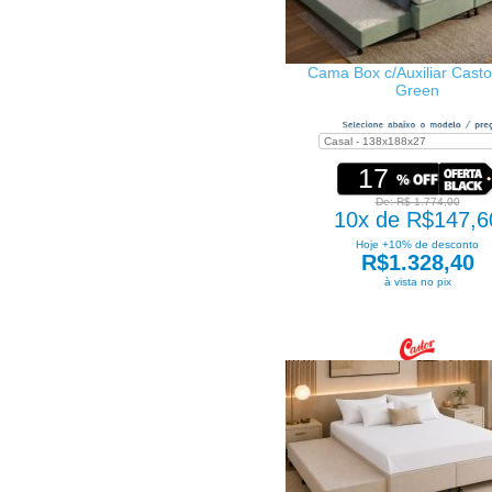
Cama Box c/Auxiliar Castor
Green
17
De: R$ 1.774,00
10x de R$147,6
Hoje +10% de desconto
R$1.328,40
à vista no pix