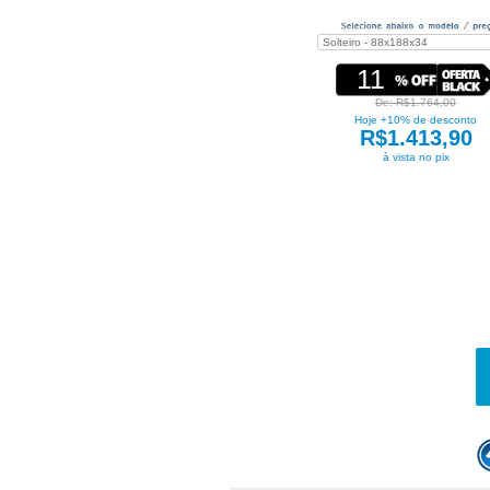
11
De: R$1.764,00
Hoje +10% de desconto
R$1.413,90
à vista no pix