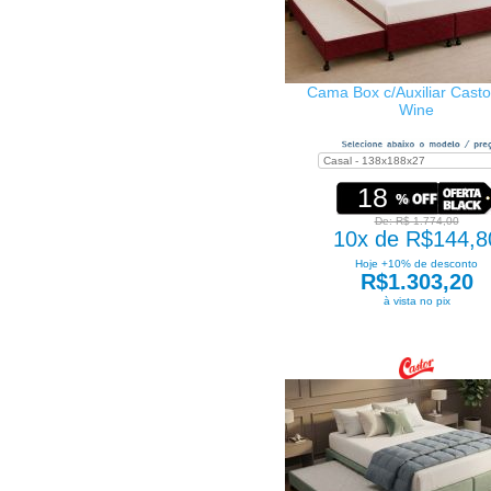
Cama Box c/Auxiliar Castor
Wine
18
De: R$ 1.774,00
10x de R$144,8
Hoje +10% de desconto
R$1.303,20
à vista no pix