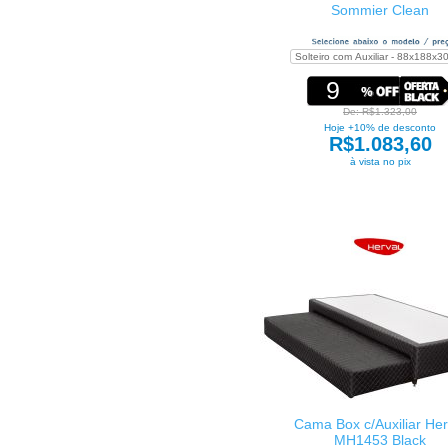
Sommier Clean
9
De: R$1.323,00
Hoje +10% de desconto
R$1.083,60
à vista no pix
Cama Box c/Auxiliar Her
MH1453 Black