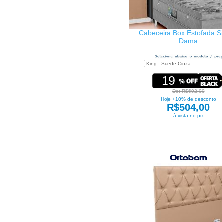
Cabeceira Box Estofada S
Dama
19
De: R$692,00
Hoje +10% de desconto
R$504,00
à vista no pix