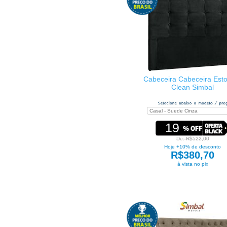
Cabeceira Cabeceira Est
Clean Simbal
19
De: R$522,00
Hoje +10% de desconto
R$380,70
à vista no pix