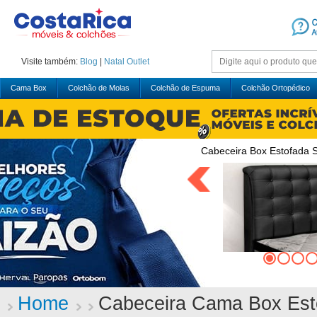
Visite também:
Blog
|
Natal
Outlet
Cama Box
Colchão de Molas
Colchão de Espuma
Colchão Ortopédico
Cabeceira Box Estofada S
Home
Cabeceira Cama Box Est