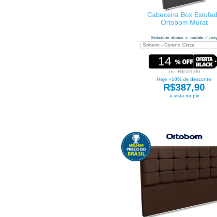
Cabeceira Box Estofa
Ortobom Murat
14
De: R$501,00
Hoje +10% de desconto
R$387,90
à vista no pix