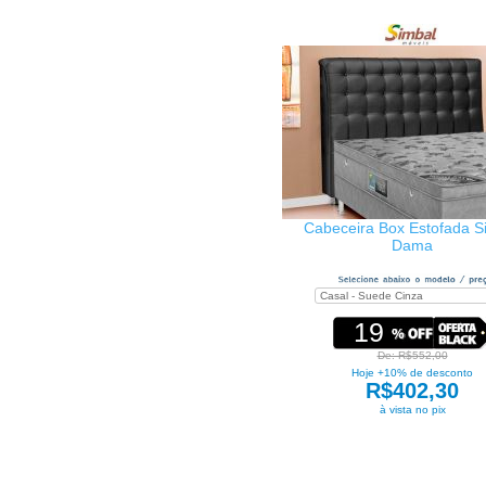
Cabeceira Box Estofada S
Dama
19
De: R$552,00
Hoje +10% de desconto
R$402,30
à vista no pix