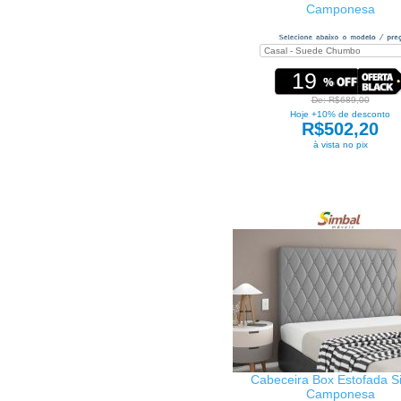
Camponesa
19
De: R$689,00
Hoje +10% de desconto
R$502,20
à vista no pix
Cabeceira Box Estofada S
Camponesa