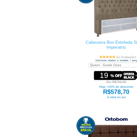
Cabeceira Box Estofada S
Imperatriz
(1) Avaliações
19
De: R$794,00
Hoje +10% de desconto
R$578,70
à vista no pix