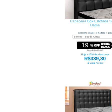
Cabeceira Box Estofada S
Dama
19
De: R$465,00
Hoje +10% de desconto
R$339,30
à vista no pix