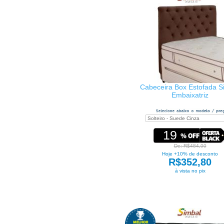
Cabeceira Box Estofada S
Embaixatriz
19
De: R$484,00
Hoje +10% de desconto
R$352,80
à vista no pix