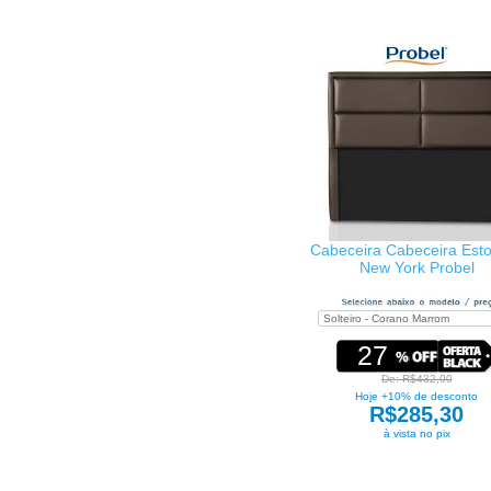
Cabeceira Cabeceira Est
New York Probel
27
De: R$432,00
Hoje +10% de desconto
R$285,30
à vista no pix