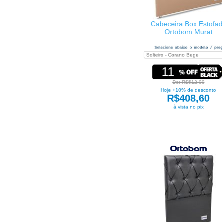
Cabeceira Box Estofa
Ortobom Murat
11
De: R$512,00
Hoje +10% de desconto
R$408,60
à vista no pix