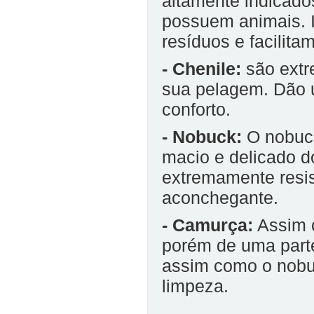
altamente indicado
possuem animais. 
resíduos e facilita
- Chenile:
são extr
sua pelagem. Dão 
conforto.
- Nobuck:
O nobuck 
macio e delicado d
extremamente resi
aconchegante.
- Camurça:
Assim c
porém de uma parte
assim como o nobuc
limpeza.