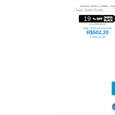
19
De: R$689,00
Hoje +10% de desconto
R$502,20
à vista no pix