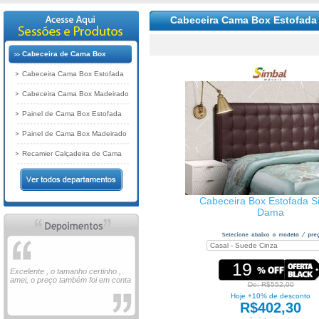
Cabeceira Cama Box Estofada
Cabeceira de Cama Box
Cabeceira Cama Box Estofada
Cabeceira Cama Box Madeirado
Painel de Cama Box Estofada
Painel de Cama Box Madeirado
Recamier Calçadeira de Cama
Cabeceira Box Estofada S
Dama
19
Excelente , o tamanho certinho ,
amei, o preço também foi em conta
De: R$552,00
Hoje +10% de desconto
R$402,30