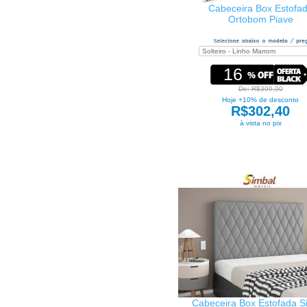
Cabeceira Box Estofa
Ortobom Piave
16
De: R$399,00
Hoje +10% de desconto
R$302,40
à vista no pix
Cabeceira Box Estofada S