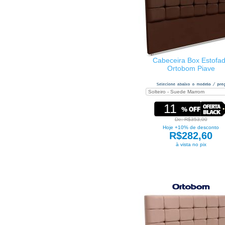
Cabeceira Box Estofa
Ortobom Piave
11
De: R$353,00
Hoje +10% de desconto
R$282,60
à vista no pix