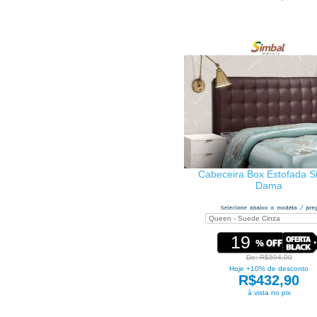
Cabeceira Box Estofada S
Dama
19
De: R$594,00
Hoje +10% de desconto
R$432,90
à vista no pix