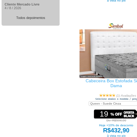
à vista no pix
Cliente Mercado Livre
4 / 8 / 2026
Todos depoimentos
Cabeceira Box Estofada S
Dama
(1) Avaliações
19
De: R$594,00
Hoje +10% de desconto
R$432,90
à vista no pix