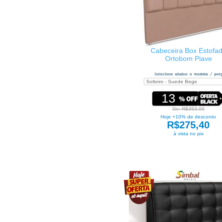
Cabeceira Box Estofa
Ortobom Piave
13
De: R$353,00
Hoje +10% de desconto
R$275,40
à vista no pix